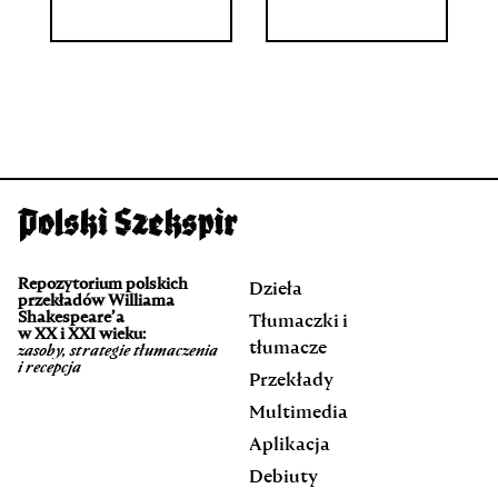
Repozytorium polskich
Dzieła
przekładów Williama
Shakespeare’a
Tłumaczki i
w XX i XXI wieku:
tłumacze
zasoby, strategie tłumaczenia
i recepcja
Przekłady
Multimedia
Aplikacja
Debiuty