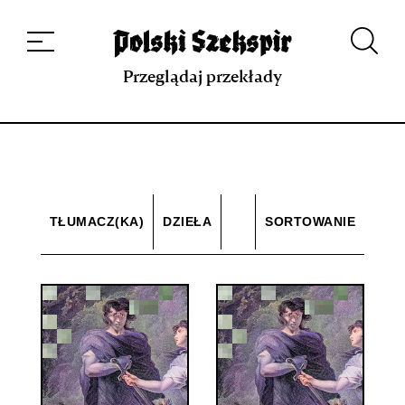
Dzieła
Tłumaczki i tłumacze
Przekłady
Multimedia
Debiuty
O
projekcie
Zespół
Kontakt
Indeks strony
Aplikacja
Repozytorium XIX w.
Przeglądaj przekłady
TŁUMACZ(KA)
DZIEŁA
SORTOWANIE