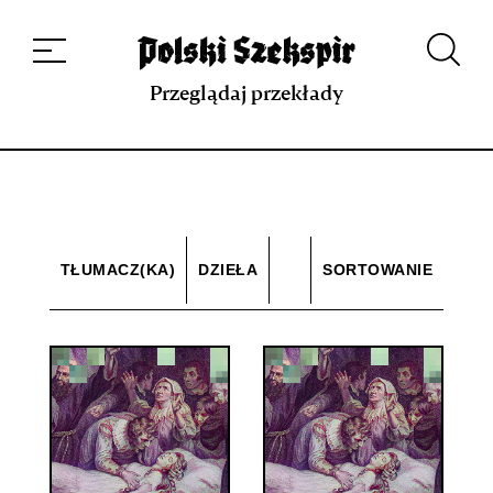
Dzieła
Tłumaczki i tłumacze
Przekłady
Multimedia
Debiuty
O
projekcie
Zespół
Kontakt
Indeks strony
Aplikacja
Repozytorium XIX w.
Przeglądaj przekłady
TŁUMACZ(KA)
DZIEŁA
SORTOWANIE