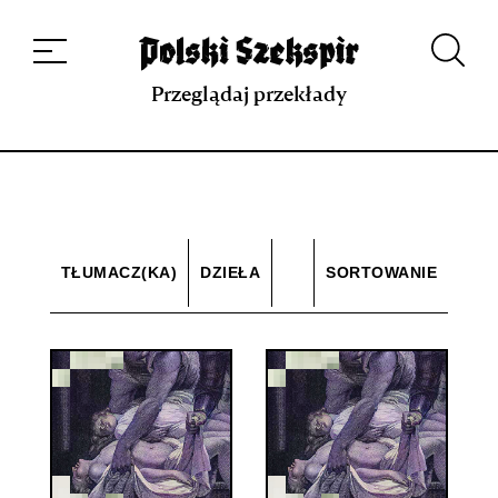
Dzieła
Tłumaczki i tłumacze
Przekłady
Multimedia
Debiuty
O
projekcie
Zespół
Kontakt
Indeks strony
Aplikacja
Repozytorium XIX w.
Przeglądaj przekłady
TŁUMACZ(KA)
DZIEŁA
SORTOWANIE