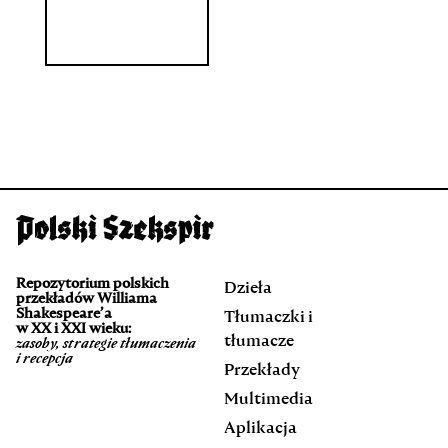
Repozytorium polskich
Dzieła
przekładów Williama
Shakespeare’a
Tłumaczki i
w XX i XXI wieku:
tłumacze
zasoby, strategie tłumaczenia
i recepcja
Przekłady
Multimedia
Aplikacja