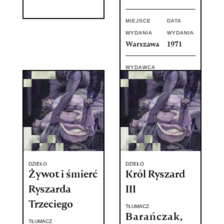
MIEJSCE
DATA
WYDANIA
WYDANIA
Warszawa
1971
WYDAWCA
Państwowy
Instytut
Wydawniczy
DZIEŁO
DZIEŁO
Żywot i śmierć
Król Ryszard
Ryszarda
III
Trzeciego
TŁUMACZ
Barańczak,
TŁUMACZ