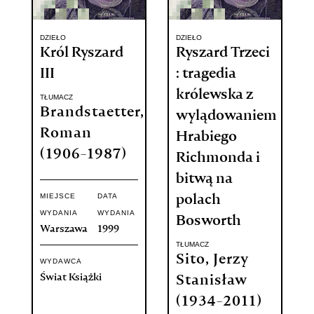
DZIEŁO
DZIEŁO
Król Ryszard
Ryszard Trzeci
III
: tragedia
królewska z
TŁUMACZ
Brandstaetter,
wylądowaniem
Roman
Hrabiego
(1906-1987)
Richmonda i
bitwą na
MIEJSCE
DATA
polach
WYDANIA
WYDANIA
Bosworth
Warszawa
1999
TŁUMACZ
Sito, Jerzy
WYDAWCA
Świat Książki
Stanisław
(1934-2011)