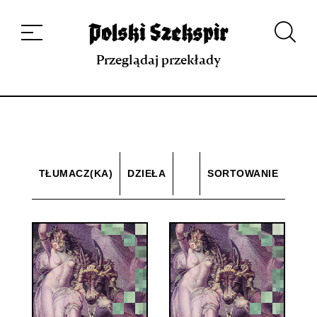
Dzieła
Tłumaczki i tłumacze
Przekłady
Multimedia
Debiuty
O
projekcie
Zespół
Kontakt
Indeks strony
Aplikacja
Repozytorium XIX w.
Przeglądaj przekłady
TŁUMACZ(KA)
DZIEŁA
SORTOWANIE