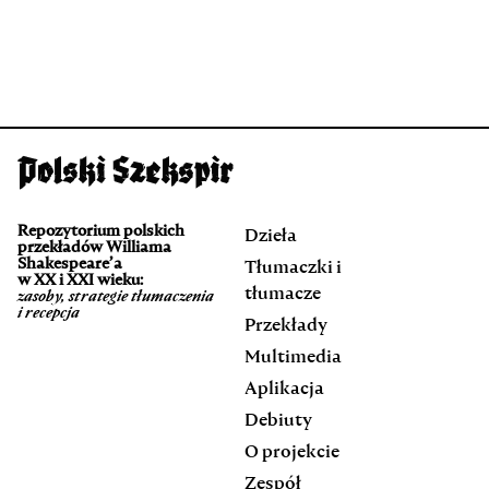
Repozytorium polskich
Dzieła
przekładów Williama
Shakespeare’a
Tłumaczki i
w XX i XXI wieku:
tłumacze
zasoby, strategie tłumaczenia
i recepcja
Przekłady
Multimedia
Aplikacja
Debiuty
O projekcie
Zespół