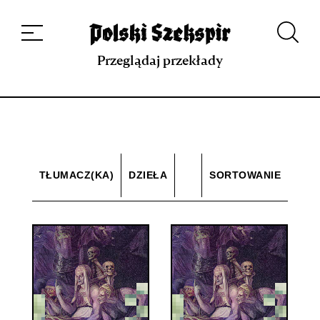
Dzieła
Tłumaczki i tłumacze
Przekłady
Multimedia
Debiuty
O
projekcie
Zespół
Kontakt
Indeks strony
Aplikacja
Repozytorium XIX w.
Przeglądaj przekłady
TŁUMACZ(KA)
DZIEŁA
SORTOWANIE