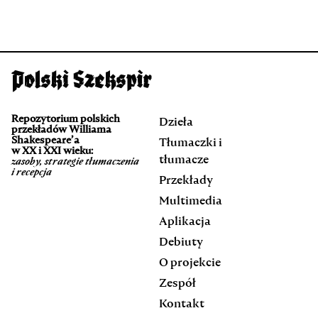
Repozytorium polskich
Dzieła
przekładów Williama
Shakespeare’a
Tłumaczki i
w XX i XXI wieku:
tłumacze
zasoby, strategie tłumaczenia
i recepcja
Przekłady
Multimedia
Aplikacja
Debiuty
O projekcie
Zespół
Kontakt