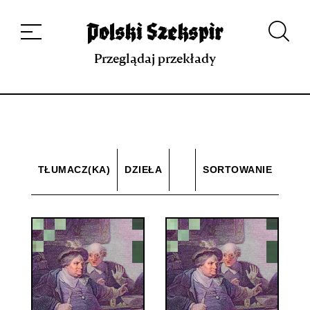
Dzieła
Tłumaczki i tłumacze
Przekłady
Multimedia
Debiuty
O
projekcie
Zespół
Kontakt
Indeks strony
Aplikacja
Repozytorium XIX w.
Przeglądaj przekłady
TŁUMACZ(KA)
DZIEŁA
SORTOWANIE