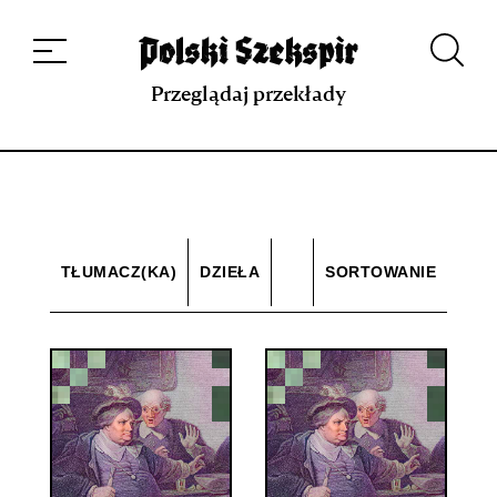
Dzieła
Tłumaczki i tłumacze
Przekłady
Multimedia
Debiuty
O
projekcie
Zespół
Kontakt
Indeks strony
Aplikacja
Repozytorium XIX w.
Przeglądaj przekłady
TŁUMACZ(KA)
DZIEŁA
SORTOWANIE