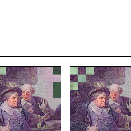
projekcie
Zespół
Kontakt
Indeks strony
Aplikacja
Repozytoriu