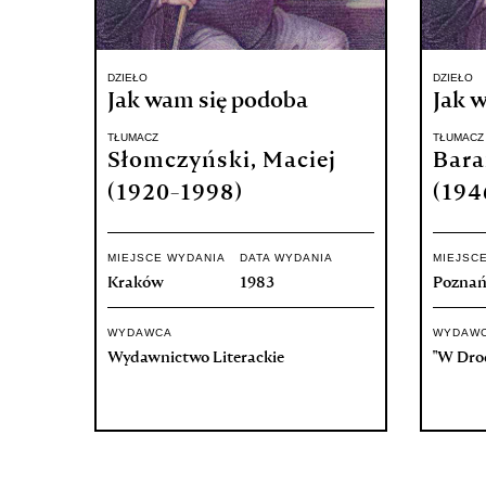
DZIEŁO
DZIEŁO
Jak wam się podoba
Jak 
TŁUMACZ
TŁUMACZ
Słomczyński, Maciej
Bara
(1920-1998)
(194
MIEJSCE WYDANIA
DATA WYDANIA
MIEJSC
Kraków
1983
Pozna
WYDAWCA
WYDAW
Wydawnictwo Literackie
"W Dro