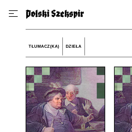
Dzieła
Tłumaczki i tłumacze
Przekłady
Multimedia
Debiuty
O 
TŁUMACZ(KA)
DZIEŁA