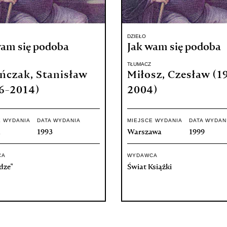
DZIEŁO
wam się podoba
Jak wam się podoba
TŁUMACZ
ńczak, Stanisław
Miłosz, Czesław (1
6-2014)
2004)
E WYDANIA
DATA WYDANIA
MIEJSCE WYDANIA
DATA WYDAN
ń
1993
Warszawa
1999
CA
WYDAWCA
dze"
Świat Książki