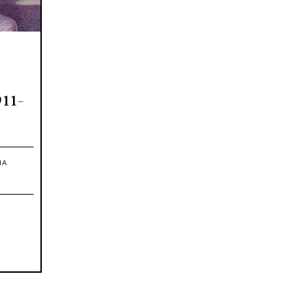
911-
IA