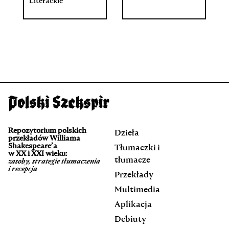
Literackie
Repozytorium polskich
Dzieła
przekładów Williama
Shakespeare’a
Tłumaczki i
w XX i XXI wieku:
tłumacze
zasoby, strategie tłumaczenia
i recepcja
Przekłady
Multimedia
Aplikacja
Debiuty