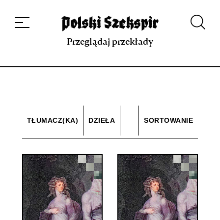
Dzieła
Tłumaczki i tłumacze
Przekłady
Multimedia
Debiuty
O
projekcie
Zespół
Kontakt
Indeks strony
Aplikacja
Repozytorium XIX w.
Przeglądaj przekłady
TŁUMACZ(KA)
DZIEŁA
SORTOWANIE