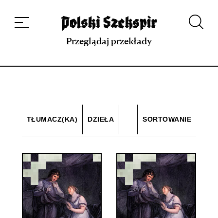
Dzieła
Tłumaczki i tłumacze
Przekłady
Multimedia
Debiuty
O
projekcie
Zespół
Kontakt
Indeks strony
Aplikacja
Repozytorium XIX w.
Przeglądaj przekłady
TŁUMACZ(KA)
DZIEŁA
SORTOWANIE