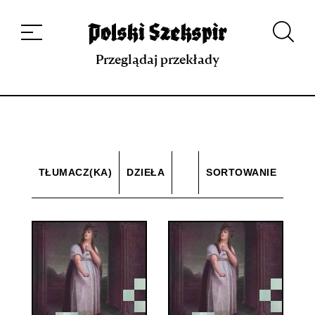
Dzieła
Tłumaczki i tłumacze
Przekłady
Multimedia
Debiuty
O
projekcie
Zespół
Kontakt
Indeks strony
Aplikacja
Repozytorium XIX w.
Przeglądaj przekłady
TŁUMACZ(KA)
DZIEŁA
SORTOWANIE