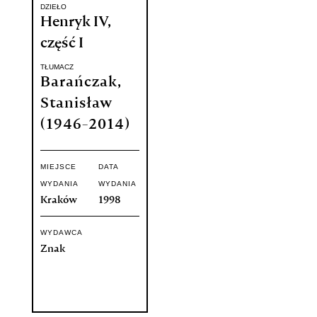
DZIEŁO
Henryk IV,
część I
TŁUMACZ
Barańczak,
Stanisław
(1946-2014)
MIEJSCE
DATA
WYDANIA
WYDANIA
Kraków
1998
WYDAWCA
Znak