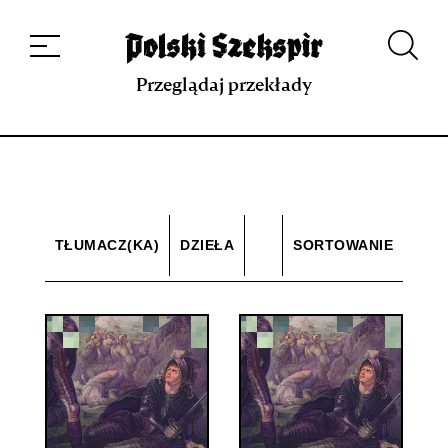
Dzieła
Tłumaczki i tłumacze
Przekłady
Multimedia
Debiuty
O
projekcie
Zespół
Kontakt
Indeks strony
Aplikacja
Repozytorium XIX w.
Przeglądaj przekłady
TŁUMACZ(KA)
DZIEŁA
SORTOWANIE