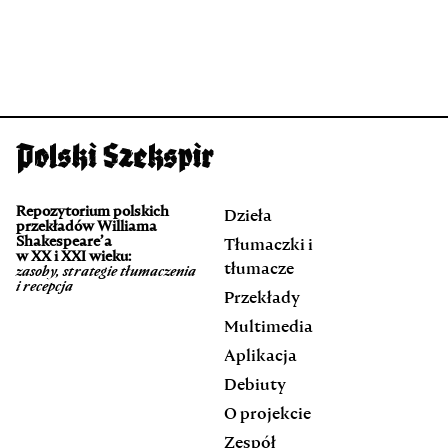
Repozytorium polskich
Dzieła
przekładów Williama
Shakespeare’a
Tłumaczki i
w XX i XXI wieku:
tłumacze
zasoby, strategie tłumaczenia
i recepcja
Przekłady
Multimedia
Aplikacja
Debiuty
O projekcie
Zespół