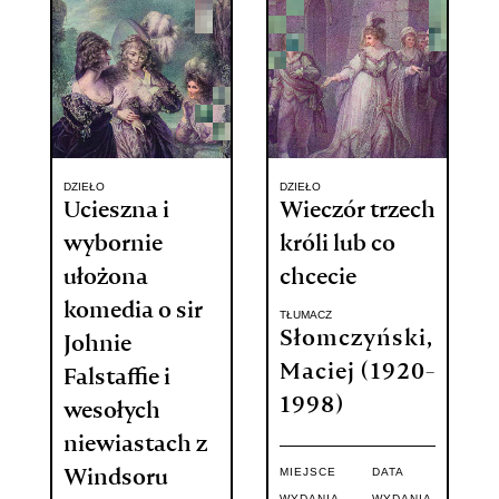
DZIEŁO
DZIEŁO
Ucieszna i
Wieczór trzech
wybornie
króli lub co
ułożona
chcecie
komedia o sir
TŁUMACZ
Słomczyński,
Johnie
Maciej (1920-
Falstaffie i
1998)
wesołych
niewiastach z
MIEJSCE
DATA
Windsoru
WYDANIA
WYDANIA