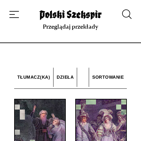
Dzieła
Tłumaczki i tłumacze
Przekłady
Multimedia
Debiuty
O
projekcie
Zespół
Kontakt
Indeks strony
Aplikacja
Repozytorium XIX w.
Przeglądaj przekłady
TŁUMACZ(KA)
DZIEŁA
SORTOWANIE