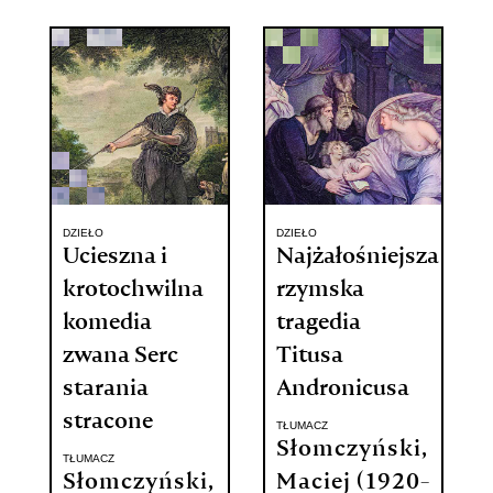
DZIEŁO
DZIEŁO
Ucieszna i
Najżałośniejsza
krotochwilna
rzymska
komedia
tragedia
zwana Serc
Titusa
starania
Andronicusa
stracone
TŁUMACZ
Słomczyński,
TŁUMACZ
Słomczyński,
Maciej (1920-