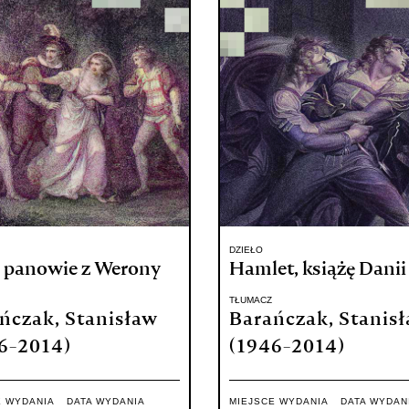
DZIEŁO
 panowie z Werony
Hamlet, książę Danii
TŁUMACZ
ńczak, Stanisław
Barańczak, Stanis
6-2014)
(1946-2014)
E WYDANIA
DATA WYDANIA
MIEJSCE WYDANIA
DATA WYDAN