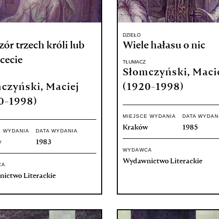
DZIEŁO
ór trzech króli lub
Wiele hałasu o nic
cecie
TŁUMACZ
Słomczyński, Maci
czyński, Maciej
(1920-1998)
0-1998)
MIEJSCE WYDANIA
DATA WYDAN
Kraków
1985
E WYDANIA
DATA WYDANIA
w
1983
WYDAWCA
Wydawnictwo Literackie
CA
ictwo Literackie