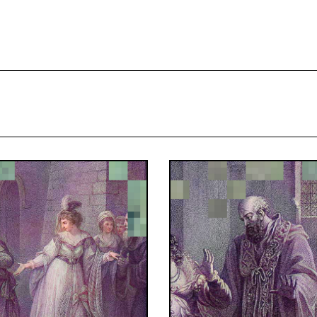
projekcie
Zespół
Kontakt
Indeks strony
Aplikacja
Repozytoriu