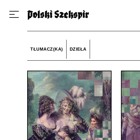
Dzieła
Tłumaczki i tłumacze
Przekłady
Multimedia
Debiuty
O 
TŁUMACZ(KA)
DZIEŁA