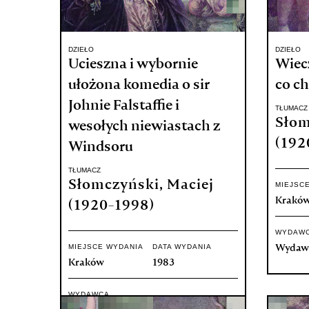
DZIEŁO
DZIEŁO
Ucieszna i wybornie
Wiecz
ułożona komedia o sir
co ch
Johnie Falstaffie i
TŁUMACZ
Słom
wesołych niewiastach z
(192
Windsoru
TŁUMACZ
Słomczyński, Maciej
MIEJSC
Krakó
(1920-1998)
WYDAW
MIEJSCE WYDANIA
DATA WYDANIA
Wydawn
Kraków
1983
WYDAWCA