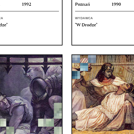
ń
1992
Poznań
1990
CA
WYDAWCA
dze"
"W Drodze"