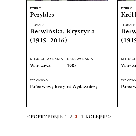
DZIEŁO
DZIEŁO
Perykles
Król 
TŁUMACZ
TŁUMACZ
Berwińska, Krystyna
Berw
(1919-2016)
(191
MIEJSCE WYDANIA
DATA WYDANIA
MIEJSC
Warszawa
1983
Warsz
WYDAWCA
WYDAW
Państwowy Instytut Wydawniczy
Państw
< POPRZEDNIE
1
2
3
4
KOLEJNE >