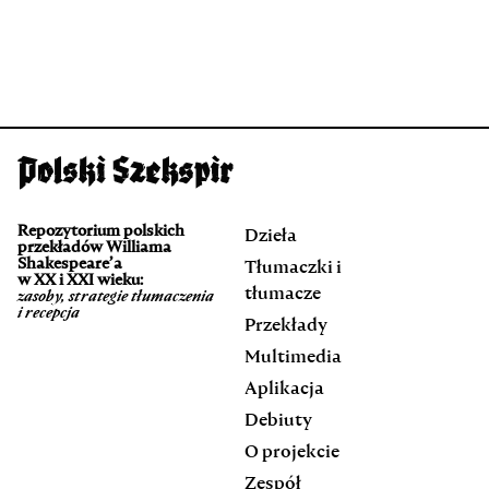
Repozytorium polskich
Dzieła
przekładów Williama
Shakespeare’a
Tłumaczki i
w XX i XXI wieku:
tłumacze
zasoby, strategie tłumaczenia
i recepcja
Przekłady
Multimedia
Aplikacja
Debiuty
O projekcie
Zespół