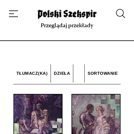
Dzieła
Tłumaczki i tłumacze
Przekłady
Multimedia
Debiuty
O
projekcie
Zespół
Kontakt
Indeks strony
Aplikacja
Repozytorium XIX w.
Przeglądaj przekłady
TŁUMACZ(KA)
DZIEŁA
SORTOWANIE