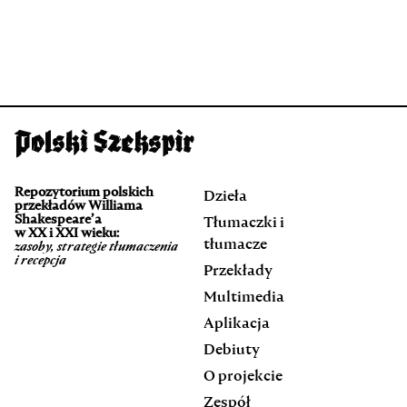
Repozytorium polskich
Dzieła
przekładów Williama
Shakespeare’a
Tłumaczki i
w XX i XXI wieku:
tłumacze
zasoby, strategie tłumaczenia
i recepcja
Przekłady
Multimedia
Aplikacja
Debiuty
O projekcie
Zespół