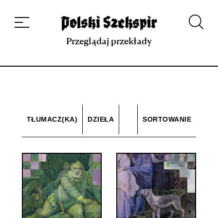
Dzieła
Tłumaczki i tłumacze
Przekłady
Multimedia
Debiuty
O
projekcie
Zespół
Kontakt
Indeks strony
Aplikacja
Repozytorium XIX w.
Przeglądaj przekłady
TŁUMACZ(KA)
DZIEŁA
SORTOWANIE