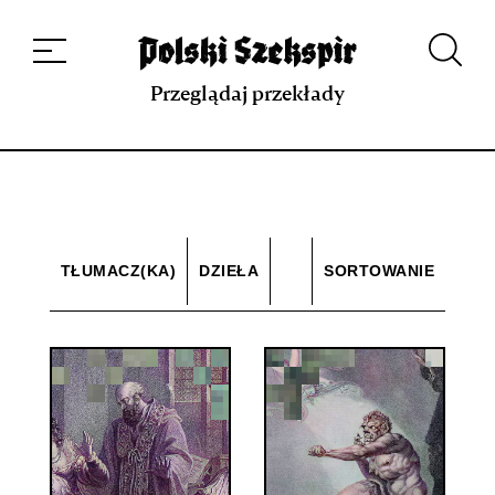
Dzieła
Tłumaczki i tłumacze
Przekłady
Multimedia
Debiuty
O
projekcie
Zespół
Kontakt
Indeks strony
Aplikacja
Repozytorium XIX w.
Przeglądaj przekłady
TŁUMACZ(KA)
DZIEŁA
SORTOWANIE