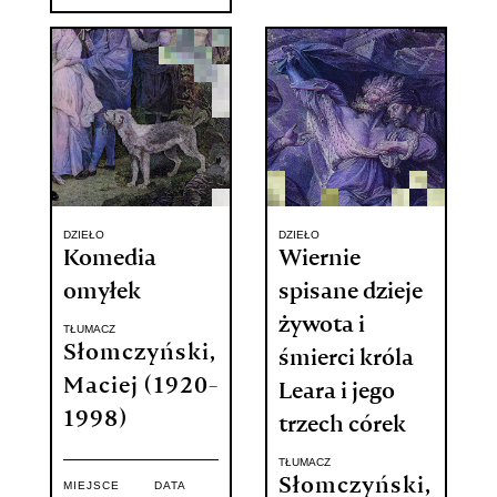
DZIEŁO
DZIEŁO
Komedia
Wiernie
omyłek
spisane dzieje
żywota i
TŁUMACZ
Słomczyński,
śmierci króla
Maciej (1920-
Leara i jego
1998)
trzech córek
TŁUMACZ
Słomczyński,
MIEJSCE
DATA