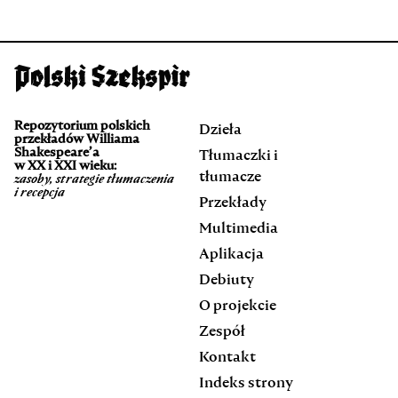
Repozytorium polskich
Dzieła
przekładów Williama
Shakespeare’a
Tłumaczki i
w XX i XXI wieku:
tłumacze
zasoby, strategie tłumaczenia
i recepcja
Przekłady
Multimedia
Aplikacja
Debiuty
O projekcie
Zespół
Kontakt
Indeks strony