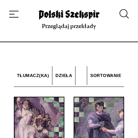
Dzieła
Tłumaczki i tłumacze
Przekłady
Multimedia
Debiuty
O
projekcie
Zespół
Kontakt
Indeks strony
Aplikacja
Repozytorium XIX w.
Przeglądaj przekłady
TŁUMACZ(KA)
DZIEŁA
SORTOWANIE