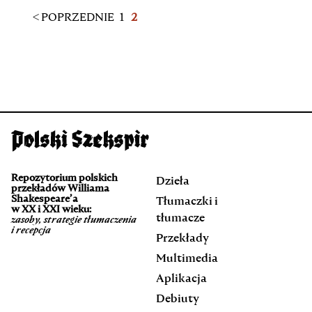
< POPRZEDNIE
1
2
Repozytorium polskich
Dzieła
przekładów Williama
Shakespeare’a
Tłumaczki i
w XX i XXI wieku:
tłumacze
zasoby, strategie tłumaczenia
i recepcja
Przekłady
Multimedia
Aplikacja
Debiuty