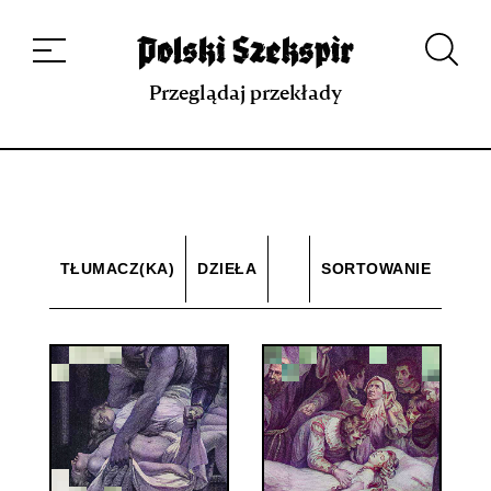
Dzieła
Tłumaczki i tłumacze
Przekłady
Multimedia
Debiuty
O
projekcie
Zespół
Kontakt
Indeks strony
Aplikacja
Repozytorium XIX w.
Przeglądaj przekłady
TŁUMACZ(KA)
DZIEŁA
SORTOWANIE