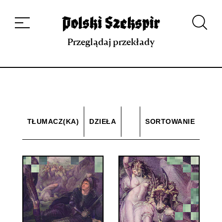
Dzieła
Tłumaczki i tłumacze
Przekłady
Multimedia
Debiuty
O
projekcie
Zespół
Kontakt
Indeks strony
Aplikacja
Repozytorium XIX w.
Przeglądaj przekłady
TŁUMACZ(KA)
DZIEŁA
SORTOWANIE